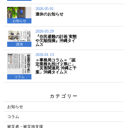
2026.05.01
連休のお知らせ
お知らせ
2026.03.29
『住民避難の計画 実態
や欠陥指摘』沖縄タイ
講演
ムス
2026.01.13
＝事務局コラム＝「認
定業務丸投げ２県に」
「災害関連死 沖縄と千
葉」沖縄タイムス
コラム
カテゴリー
お知らせ
コラム
被災者・被災地支援