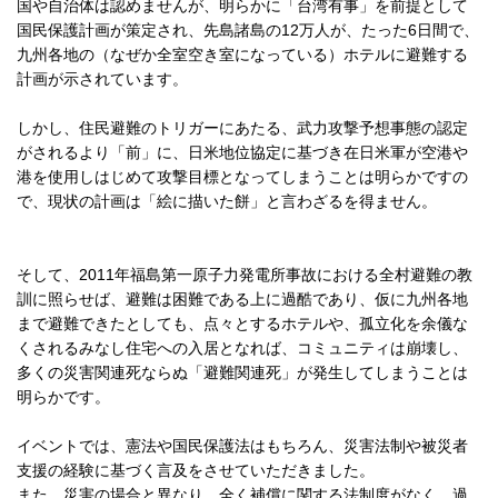
国や自治体は認めませんが、明らかに「台湾有事」を前提として
国民保護計画が策定され、先島諸島の12万人が、たった6日間で、
九州各地の（なぜか全室空き室になっている）ホテルに避難する
計画が示されています。
しかし、住民避難のトリガーにあたる、武力攻撃予想事態の認定
がされるより「前」に、日米地位協定に基づき在日米軍が空港や
港を使用しはじめて攻撃目標となってしまうことは明らかですの
で、現状の計画は「絵に描いた餅」と言わざるを得ません。
そして、2011年福島第一原子力発電所事故における全村避難の教
訓に照らせば、避難は困難である上に過酷であり、仮に九州各地
まで避難できたとしても、点々とするホテルや、孤立化を余儀な
くされるみなし住宅への入居となれば、コミュニティは崩壊し、
多くの災害関連死ならぬ「避難関連死」が発生してしまうことは
明らかです。
イベントでは、憲法や国民保護法はもちろん、災害法制や被災者
支援の経験に基づく言及をさせていただきました。
また、災害の場合と異なり、全く補償に関する法制度がなく、過