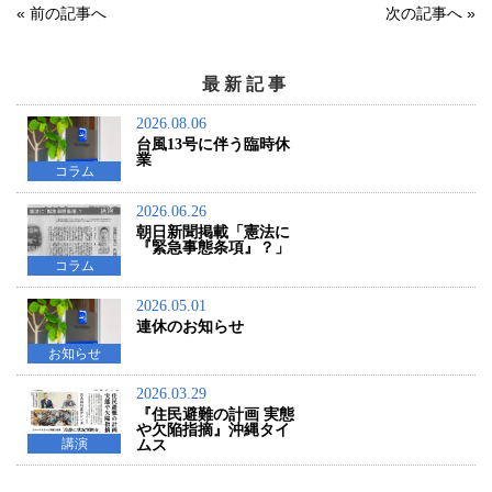
«
前の記事へ
次の記事へ
»
最新記事
2026.08.06
台風13号に伴う臨時休
業
コラム
2026.06.26
朝日新聞掲載「憲法に
『緊急事態条項』？」
コラム
2026.05.01
連休のお知らせ
お知らせ
2026.03.29
『住民避難の計画 実態
や欠陥指摘』沖縄タイ
講演
ムス