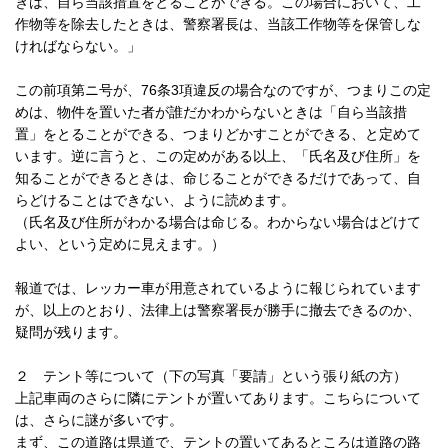
きは、自ら当該措置をとることができる。この場合において、工
作物等を除去したときは、警察署長は、当該工作物等を保管しな
ければならない。」
この前項第ニ号が、76条3項違反の場合なのですが、つまりこの定
めは、物件を置いた者が誰だかわからないときは「自ら当該措
置」をとることができる、つまりどかすことができる、と定めて
います。逆に言うと、この定めがある以上、「氏名及び住所」を
知ることができるときは、命じることができるだけであって、自
らどけることはできない、ように読めます。
（氏名及び住所がわかる場合は命じる。わからない場合はどけて
よい、という定めに見えます。）
報道では、レッカー車が用意されているように報じられています
が、以上のとおり、法律上は警察署長が勝手に撤去できるのか、
疑問が残ります。
２ テント等について（下の写真「要請」という張り紙の方）
上記車両のさらに隣にテントが置いてあります。こちらについて
は、さらに謎が多いです。
まず、この道路は県道で、テントの置いてあるところは道路の路