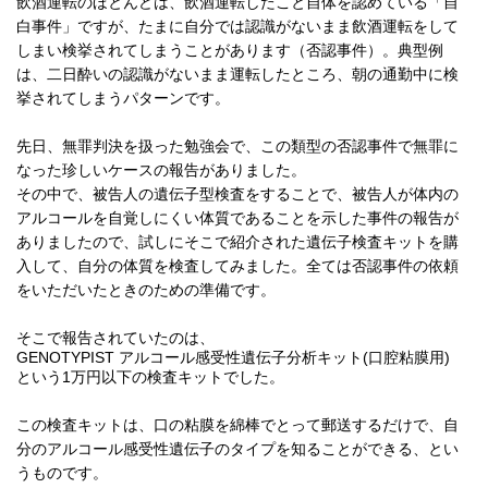
飲酒運転のほとんどは、飲酒運転したこと自体を認めている「自
白事件」ですが、たまに自分では認識がないまま飲酒運転をして
しまい検挙されてしまうことがあります（否認事件）。典型例
は、二日酔いの認識がないまま運転したところ、朝の通勤中に検
挙されてしまうパターンです。
先日、無罪判決を扱った勉強会で、この類型の否認事件で無罪に
なった珍しいケースの報告がありました。
その中で、被告人の遺伝子型検査をすることで、被告人が体内の
アルコールを自覚しにくい体質であることを示した事件の報告が
ありましたので、試しにそこで紹介された遺伝子検査キットを購
入して、自分の体質を検査してみました。全ては否認事件の依頼
をいただいたときのための準備です。
そこで報告されていたのは、
GENOTYPIST アルコール感受性遺伝子分析キット(口腔粘膜用)
という1万円以下の検査キットでした。
この検査キットは、口の粘膜を綿棒でとって郵送するだけで、自
分のアルコール感受性遺伝子のタイプを知ることができる、とい
うものです。