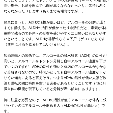
なったりします。アセトアルデヒドの分解酵素（ALDH）の活性が
高い場合、お酒を飲んでも顔が赤くならなかったり、気持ち悪く
ならなかったりします（あくまでも傾向ですが）。
簡単に言うと、ADHの活性が低いほど、アルコールの分解が遅く
すぐに酔える。ALDHの活性が低かったり非活性だと、毒素が体に
長時間残るので身体への影響を受けやすく二日酔いにもなりやす
いということです。ALDHが非活性な方＝下戸（ゲコ）な方です
（無理にお酒を飲ませてはいけません）。
飲酒運転との関係では、アルコールの脱水酵素（ADH）の活性が
高いと、アルコールをドンドン分解し血中アルコール濃度を下げ
ていくのですが、ADHの活性が低いと体内のアルコールがなかな
か分解されないので、時間が経っても血中アルコール濃度が下が
りくい傾向にあると言えそう。つまりADHの活性が低い人ほど飲
酒と運転の間に時間を空ける必要があるということです（他に肝
臓自体の機能が低下していると分解が遅い傾向にあります）。
特に注意が必要なのは、ADHの活性が低くアルコールが体内に残
りやすいのにアルコールを飲める人（ALDHの活性が高い人）で
す。