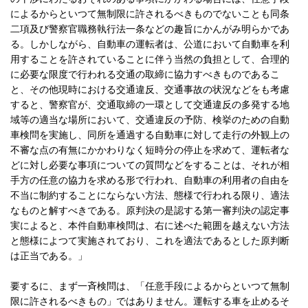
によるからといつて無制限に許されるべきものでないことも同条
二項及び警察官職務執行法一条などの趣旨にかんがみ明らかであ
る。しかしながら、自動車の運転者は、公道において自動車を利
用することを許されていることに伴う当然の負担として、合理的
に必要な限度で行われる交通の取締に協力すべきものであるこ
と、その他現時における交通違反、交通事故の状況などをも考慮
すると、警察官が、交通取締の一環として交通違反の多発する地
域等の適当な場所において、交通違反の予防、検挙のための自動
車検問を実施し、同所を通過する自動車に対して走行の外観上の
不審な点の有無にかかわりなく短時分の停止を求めて、運転者な
どに対し必要な事項についての質問などをすることは、それが相
手方の任意の協力を求める形で行われ、自動車の利用者の自由を
不当に制約することにならない方法、態様で行われる限り、適法
なものと解すべきである。原判決の是認する第一審判決の認定事
実によると、本件自動車検問は、右に述べた範囲を越えない方法
と態様によつて実施されており、これを適法であるとした原判断
は正当である。」
要するに、まず一斉検問は、「任意手段によるからといつて無制
限に許されるべきもの」ではありません。運転する車を止めるそ