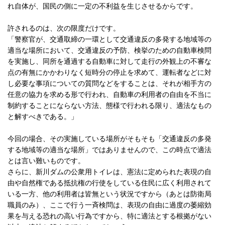
れ自体が、国民の側に一定の不利益を生じさせるからです。
許されるのは、次の限度だけです。
「警察官が、交通取締の一環として交通違反の多発する地域等の
適当な場所において、交通違反の予防、検挙のための自動車検問
を実施し、同所を通過する自動車に対して走行の外観上の不審な
点の有無にかかわりなく短時分の停止を求めて、運転者などに対
し必要な事項についての質問などをすることは、それが相手方の
任意の協力を求める形で行われ、自動車の利用者の自由を不当に
制約することにならない方法、態様で行われる限り、適法なもの
と解すべきである。」
今回の場合、その実施している場所がそもそも「交通違反の多発
する地域等の適当な場所」ではありませんので、この時点で適法
とは言い難いものです。
さらに、新川ダムの公衆用トイレは、憲法に定められた表現の自
由や自然権である抵抗権の行使をしている住民に広く利用されて
いる一方、他の利用者は皆無という状況ですから（あとは防衛局
職員のみ）、ここで行う一斉検問は、表現の自由に過度の萎縮効
果を与える恐れの高い行為ですから、特に適法とする根拠がない