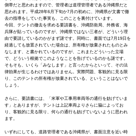
側帯だと思われますので、管理者は道理管理者である沖縄県だと
思われます。平成28年6月下旬か7月の初めに、沖縄県が文書で撤
去の指導をしていた事実も、このことを裏付けています。
今回、テントの撤去を求める要請書を、沖縄防衛局、外務省、海
兵隊が貼っているのですが、沖縄県ではない三者が、どういう理
由で要請しているのかがまず謎です。同時に、書面では7月19日を
経過しても放置されていた場合は、所有権が放棄されたものとみ
なします、と書かれているのですが、これまたどういった立場
で、どういう根拠でこのようなことを告げているのかも謎です。
そもそも、いくら「みなします」と言ったからといって、その法
律効果が生じるわけではありません。実際問題、客観的に見る限
り、このテントの所有権が放棄されている、ということはないで
しょう。
さらに、要請書には、「米軍や工事用車両等の通行を妨げていま
す」とありますが、テントは上記車両よりさらに脇によってお
り、客観的に見る限り、何らの通行も妨げていないように思われ
ます。
いずれにしても、道路管理者である沖縄県が、書面注意を近い時