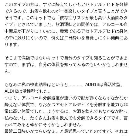
このタイプの方は、すぐに酔えてしかもアセトアルデヒドを分解
できるので、お酒を飲むのが一番楽しいタイプと言うことができ
そうです。このキットでも「依存症リスクが最も高い大酒飲みタ
イプ」とされていました。飲酒運転との関係では、アルコール血
中濃度が下がりにくいのに、毒素であるアセトアルデヒドは身体
の中に残りにくいので、例えば二日酔いを自覚しにくい傾向にあ
ります。
そこまで高額ではないキットで自分のタイプを知ることができま
すので、まずは、自分の体質を知ってみるのもいいかもしれませ
ん。
ちなみに私の検査結果はというと………、ADH1Bは高活性型、
ALDH2は活性型でした。
つまり、アルコール分解速度が速いので顔が赤くならずなかなか
酔えない体質で、なおかつアセトアルデヒドを分解する能力も非
常に高い体質でした。ようするに、お酒を飲んでもなかなか酔っ
払わないし、たくさんお酒を飲んでも分解できるタイプです。言
われてみると確かにそうかもしれません。
最近二日酔いがつらいなぁ、と最近思っていたのですが、それは