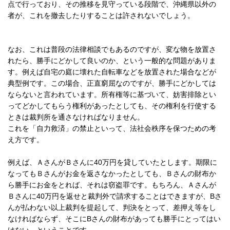
点で行っており、その推移を見守っている段階で、沖縄県以外の
者が、これを撤去したりすることは許されないでしょう。
なお、これは普段の法律相談でもあるのですが、変な物を放置さ
れたら、勝手にどかして良いのか、という一般的な問題がありま
す。例えば自宅の庭に壊れた自転車などを放置された場合などが
典型例です。この場合、正直窮屈なのですが、勝手にどかしては
ならないと言われています。所有権等に基づいて、妨害排除とい
ってどかしてもらう権利があったとしても、その権利を行使する
ときは裁判所を通さなければなりません。
これを「自力救済」の禁止といって、法社会秩序を保つための考
え方です。
例えば、ＡさんがＢさんに40万円を貸していたとします。期限に
なってもＢさんがお金を返さなかったとしても、Ｂさんの財布か
ら勝手にお金をとれば、それは窃盗罪です。もちろん、Ａさんが
Ｂさんに40万円を返せと裁判外で請求することはできますが、Bさ
んが払わない以上裁判を提起して、判決をとって、差押え等をし
なければならず、そこにBさんの財布があっても勝手にとってはい
けない、ということです。