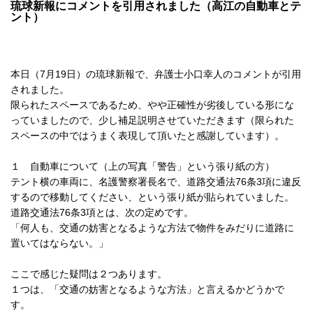
琉球新報にコメントを引用されました（高江の自動車とテ
ント）
本日（7月19日）の琉球新報で、弁護士小口幸人のコメントが引用
されました。
限られたスペースであるため、やや正確性が劣後している形にな
っていましたので、少し補足説明させていただきます（限られた
スペースの中ではうまく表現して頂いたと感謝しています）。
１ 自動車について（上の写真「警告」という張り紙の方）
テント横の車両に、名護警察署長名で、道路交通法76条3項に違反
するので移動してください、という張り紙が貼られていました。
道路交通法76条3項とは、次の定めです。
「何人も、交通の妨害となるような方法で物件をみだりに道路に
置いてはならない。」
ここで感じた疑問は２つあります。
１つは、「交通の妨害となるような方法」と言えるかどうかで
す。