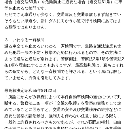
場合（道交法63条）や危険防止に必要な場合（道交法61条）に車
等を止めるな検問です。
ただでさえ車通りが少なく、交通違反も交通事故もまず起きてい
そうもない県道や、新川ダムに向かう小道で行う検問にあてはま
る類型ではありません。
３ いわゆる一斉検問
通る車全てを止めるいわゆる一斉検問です。道路交通法違反も含
めた犯罪一般の予防・検挙のために行われるもので、その方法に
よって適法と違法が別れます。警察側は、警察法2条1項や警職法2
条1項を理由にすることもありますが、最高裁判所は、直ちにそれ
らの条文から、どんな一斉検問でも許される、という風には解し
ていません。判例を引用してみます。
最高裁決定昭和55年9月22日
「所論にかんがみ職権によつて本件自動車検問の適否について判
断する。警察法二条一項が「交通の取締」を警察の責務として定
めていることに照らすと、交通の安全及び交通秩序の維持などに
必要な警察の諸活動は、強制力を伴わない任意手段による限り、
一般的に許容されるべきものであるが、それが国民の権利、自由
の干渉にわたるおそれのある事項にかかわる場合には、任意手段