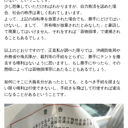
少し想像していただければわかりますが、自力救済を認めた場
合、社会の秩序は著しく乱れてしまいます。
よって、上記の自転車を放置された場合でも、勝手にどけてはい
けないし、まして、「所有権が放棄されたとみなした」と豪語し
て廃棄してはいけません。それをすれば「器物損壊」で逮捕され
ることもあるでしょう。
以上のとおりですので、正直私が調べた限りでは、沖縄防衛局や
外務省や海兵隊が、裁判等の手続をとらずに、勝手にテントを撤
去する権利はないように思いますし、もし勝手にやったら、その
態様によっては器物損壊罪にあたることもあるでしょう。
如何にそこに大義名分があったとしても、とるべき手続を踏まな
い限り権利は行使できないし、手続きを飛ばして行使すれば違法
になることがあるということです。