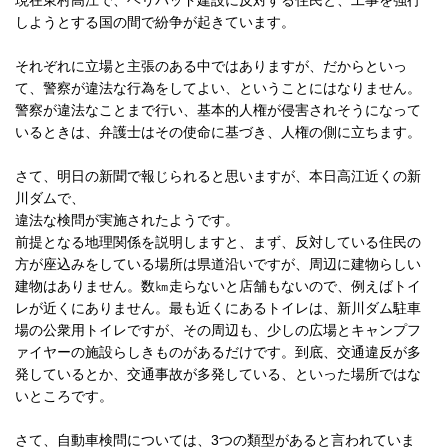
しようとする国の間で紛争が起きています。
それぞれに立場と主張のある中ではありますが、だからといっ
て、警察が違法な行為をしてよい、ということにはなりません。
警察が違法なことまで行い、基本的人権が侵害されそうになって
いるときは、弁護士はその使命に基づき、人権の側に立ちます。
さて、明日の新聞で報じられると思いますが、本日高江近くの新
川ダムで、
違法な検問が実施されたようです。
前提となる地理関係を説明しますと、まず、反対している住民の
方が座込みをしている場所は県道沿いですが、周辺に建物らしい
建物はありません。数㎞走らないと店舗もないので、例えばトイ
レが近くにありません。最も近くにあるトイレは、新川ダム駐車
場の公衆用トイレですが、その周辺も、少しの広場とキャンプフ
ァイヤーの施設らしきものがあるだけです。到底、交通違反が多
発しているとか、交通事故が多発している、といった場所ではな
いところです。
さて、自動車検問については、3つの類型があると言われていま