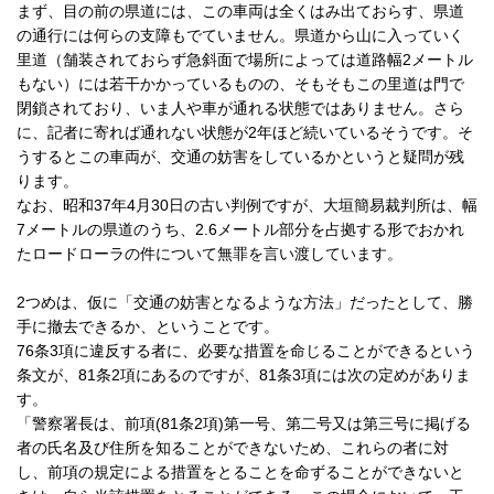
まず、目の前の県道には、この車両は全くはみ出ておらす、県道
の通行には何らの支障もでていません。県道から山に入っていく
里道（舗装されておらず急斜面で場所によっては道路幅2メートル
もない）には若干かかっているものの、そもそもこの里道は門で
閉鎖されており、いま人や車が通れる状態ではありません。さら
に、記者に寄れば通れない状態が2年ほど続いているそうです。そ
うするとこの車両が、交通の妨害をしているかというと疑問が残
ります。
なお、昭和37年4月30日の古い判例ですが、大垣簡易裁判所は、幅
7メートルの県道のうち、2.6メートル部分を占拠する形でおかれ
たロードローラの件について無罪を言い渡しています。
2つめは、仮に「交通の妨害となるような方法」だったとして、勝
手に撤去できるか、ということです。
76条3項に違反する者に、必要な措置を命じることができるという
条文が、81条2項にあるのですが、81条3項には次の定めがありま
す。
「警察署長は、前項(81条2項)第一号、第二号又は第三号に掲げる
者の氏名及び住所を知ることができないため、これらの者に対
し、前項の規定による措置をとることを命ずることができないと