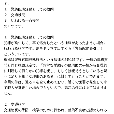
す。
１ 緊急配備活動としての検問
２ 交通検問
３ いわゆる一斉検問
の３つです。
１ 緊急配備活動としての検問
犯罪が発生して、車で逃走したという通報があったような場合に
行われる検問です。刑事ドラマで出てくる「緊急配備を引け！」
というアレです。
根拠は警察官職務執行法という法律の2条1項です。一般の職務質
問と同じ根拠規定で、「異常な挙動その他周囲の事情から合理的
に判断して何らかの犯罪を犯し、もしくは犯そうとしていると疑
うに足りる相当な理由のある者」に対して行うことができます。
今回の件は、通る車を全て止めており、近くで犯罪が発生して車
で犯人が逃走した場合でもないので、高江の件にはあてはまりま
せん。
２ 交通検問
交通違反の予防・検挙のために行われ、整備不良者と認められる