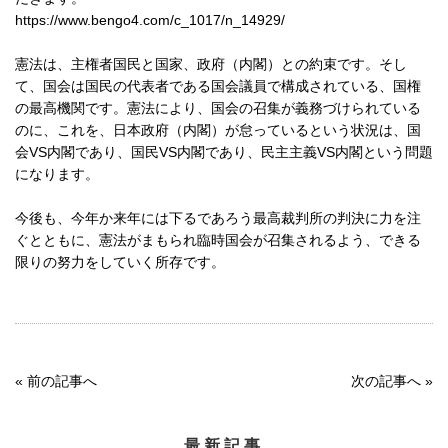
https://www.bengo4.com/c_1017/n_14929/
憲法は、主権者国民と国家、政府（内閣）との約束です。そし
て、国会は国民の代表者である国会議員で構成されている、国権
の最高機関です。憲法により、国会の召集が義務づけられている
のに、これを、日本政府（内閣）が怠っているという状況は、国
会VS内閣であり、国民VS内閣であり、民主主義VS内閣という問題
になります。
今後も、今年か来年には下るであろう最高裁判所の判決に力を注
ぐとともに、憲法がまもられ臨時国会が召集されるよう、できる
限りの努力をしていく所存です。
«
前の記事へ
次の記事へ
»
最新記事