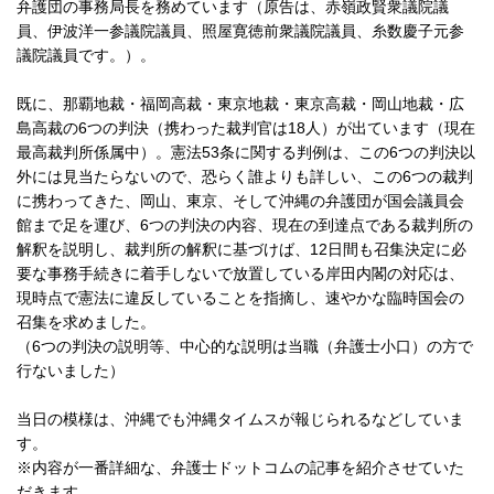
弁護団の事務局長を務めています（原告は、赤嶺政賢衆議院議
員、伊波洋一参議院議員、照屋寛徳前衆議院議員、糸数慶子元参
議院議員です。）。
既に、那覇地裁・福岡高裁・東京地裁・東京高裁・岡山地裁・広
島高裁の6つの判決（携わった裁判官は18人）が出ています（現在
最高裁判所係属中）。憲法53条に関する判例は、この6つの判決以
外には見当たらないので、恐らく誰よりも詳しい、この6つの裁判
に携わってきた、岡山、東京、そして沖縄の弁護団が国会議員会
館まで足を運び、6つの判決の内容、現在の到達点である裁判所の
解釈を説明し、裁判所の解釈に基づけば、12日間も召集決定に必
要な事務手続きに着手しないで放置している岸田内閣の対応は、
現時点で憲法に違反していることを指摘し、速やかな臨時国会の
召集を求めました。
（6つの判決の説明等、中心的な説明は当職（弁護士小口）の方で
行ないました）
当日の模様は、沖縄でも沖縄タイムスが報じられるなどしていま
す。
※内容が一番詳細な、弁護士ドットコムの記事を紹介させていた
だきます。