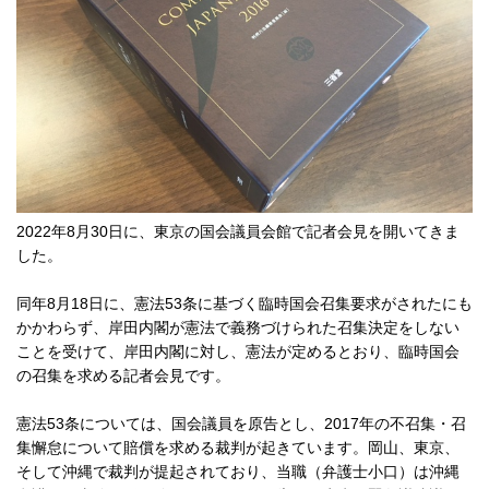
2022年8月30日に、東京の国会議員会館で記者会見を開いてきま
した。
同年8月18日に、憲法53条に基づく臨時国会召集要求がされたにも
かかわらず、岸田内閣が憲法で義務づけられた召集決定をしない
ことを受けて、岸田内閣に対し、憲法が定めるとおり、臨時国会
の召集を求める記者会見です。
憲法53条については、国会議員を原告とし、2017年の不召集・召
集懈怠について賠償を求める裁判が起きています。岡山、東京、
そして沖縄で裁判が提起されており、当職（弁護士小口）は沖縄