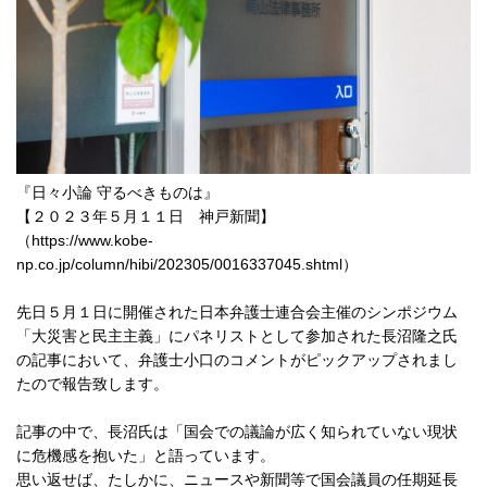
『日々小論 守るべきものは』
【２０２３年５月１１日 神戸新聞】
（
https://www.kobe-
np.co.jp/column/hibi/202305/0016337045.shtml
）
先日５月１日に開催された日本弁護士連合会主催のシンポジウム
「大災害と民主主義」にパネリストとして参加された長沼隆之氏
の記事において、弁護士小口のコメントがピックアップされまし
たので報告致します。
記事の中で、長沼氏は「国会での議論が広く知られていない現状
に危機感を抱いた」と語っています。
思い返せば、たしかに、ニュースや新聞等で国会議員の任期延長