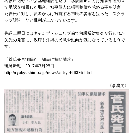
名護市辺野古の新基地建設を巡り、移設阻止に向け知事が埋め立
て承認を撤回した場合、知事個人に損害賠償を求める事を明言し
た菅氏に対し、識者からは抵抗する市民の萎縮を狙った「スクラ
ップ訴訟」だと批判が上がっています。
先週土曜日にはキャンプ・シュワブ前で移設反対集会が行われた
矢先の発言に、政府も沖縄の民意や動向が気になっているようで
す。
「菅氏発言恫喝だ 知事に損賠請求」
琉球新報 2017年3月28日
http://ryukyushimpo.jp/news/entry-468395.html
《事務局》