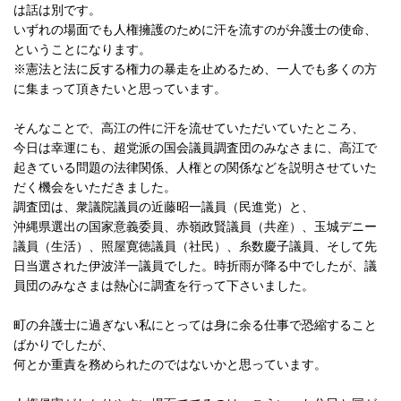
は話は別です。
いずれの場面でも人権擁護のために汗を流すのが弁護士の使命、
ということになります。
※憲法と法に反する権力の暴走を止めるため、一人でも多くの方
に集まって頂きたいと思っています。
そんなことで、高江の件に汗を流せていただいていたところ、
今日は幸運にも、超党派の国会議員調査団のみなさまに、高江で
起きている問題の法律関係、人権との関係などを説明させていた
だく機会をいただきました。
調査団は、衆議院議員の近藤昭一議員（民進党）と、
沖縄県選出の国家意義委員、赤嶺政賢議員（共産）、玉城デニー
議員（生活）、照屋寛徳議員（社民）、糸数慶子議員、そして先
日当選された伊波洋一議員でした。時折雨が降る中でしたが、議
員団のみなさまは熱心に調査を行って下さいました。
町の弁護士に過ぎない私にとっては身に余る仕事で恐縮すること
ばかりでしたが、
何とか重責を務められたのではないかと思っています。